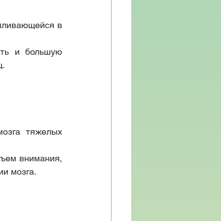
пливающейся в 
ть и большую 
ц.
озга тяжелых 
ъем внимания, 
и мозга.