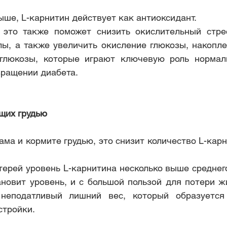
ыше, L-карнитин действует как антиоксидант.
 это также поможет снизить окислительный стрес
ы, а также увеличить окисление глюкозы, накопле
глюкозы, которые играют ключевую роль нормали
вращении диабета. 
ящих грудью
ма и кормите грудью, это снизит количество L-карн
ерей уровень L-карнитина несколько выше среднего,
ановит уровень, и с большой пользой для потери жи
неподатливый лишний вес, который образуется 
тройки. 