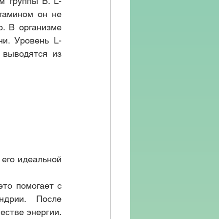
м группы В. L-
амином он не 
. В организме 
и. Уровень L-
выводятся из 
его идеальной 
то помогает с 
дрии. После 
стве энергии. 