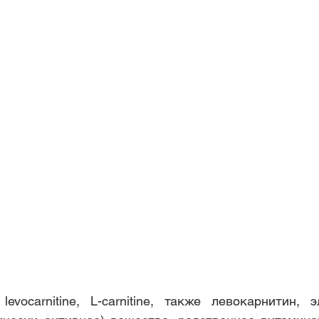
levocarnitine, L-carnitine, также левокарнитин, э