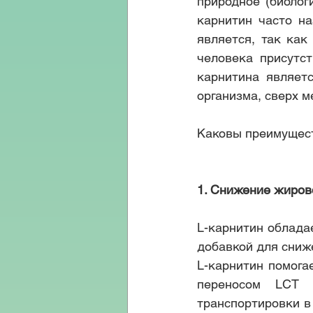
природное (биолог
карнитин часто н
является, так как
человека присутс
карнитина являет
организма, сверх м
Каковы преимущест
1. Снижение жиров
L-карнитин облада
добавкой для сниж
L-карнитин помога
переносом LCT (
транспортировки в