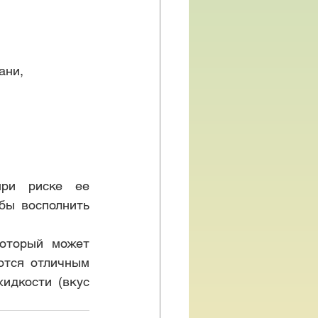
ани, 
ри риске ее 
бы восполнить 
оторый может 
тся отличным 
дкости (вкус 