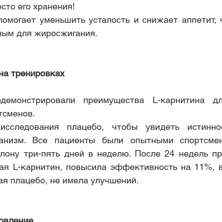
сто его хранения!
помогает уменьшить усталость и снижает аппетит, ч
ным для жиросжигания.
на тренировках
одемонстрировали преимущества L-карнитина д
тсменов.
исследования плацебо, чтобы увидеть истинно
анизм. Все пациенты были опытными спортсмен
тлону три-пять дней в неделю. После 24 недель пр
ая L-карнитин, повысила эффективность на 11%, в
я плацебо, не имела улучшений. 
новление