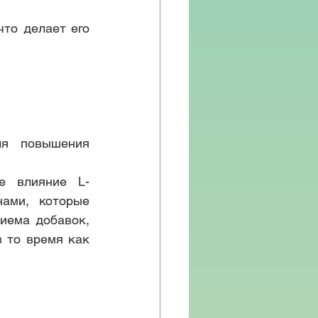
то делает его 
ля повышения 
е влияние L-
ами, которые 
иема добавок, 
 то время как 