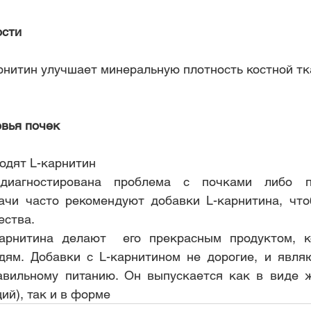
ости
рнитин улучшает минеральную плотность костной тк
.
овья почек
одят L-карнитин
иагностирована проблема с почками либо п
ачи часто рекомендуют добавки L-карнитина, что
ества.
арнитина делают  его прекрасным продуктом, к
ям. Добавки с L-карнитином не дорогие, и являю
вильному питанию. Он выпускается как в виде жи
й), так и в форме  