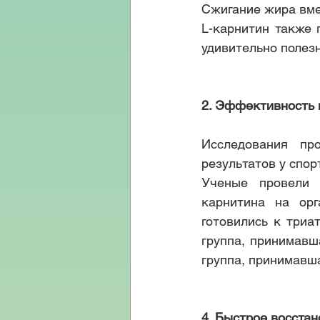
Сжигание жира вме
L-карнитин также 
удивительно полез
2. Эффективность 
Исследования пр
результатов у спор
Ученые провели 
карнитина на орг
готовились к триа
группа, принимавш
группа, принимавша
4. Быстрое восста