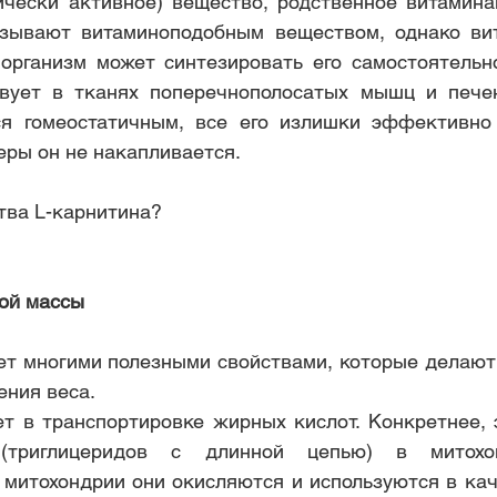
ически активное) вещество, родственное витамина
азывают витаминоподобным веществом, однако вит
 организм может синтезировать его самостоятельно
твует в тканях поперечнополосатых мышц и печен
ся гомеостатичным, все его излишки эффективно 
еры он не накапливается.
ва L-карнитина? 
ой массы
ет многими полезными свойствами, которые делают 
ения веса.
ет в транспортировке жирных кислот. Конкретнее, э
триглицеридов с длинной цепью) в митохон
 митохондрии они окисляются и используются в каче