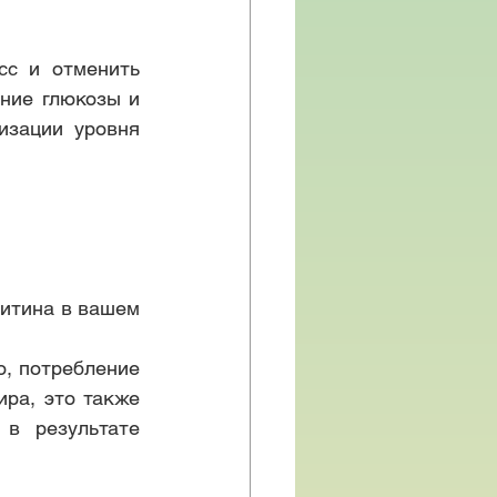
с и отменить 
ние глюкозы и 
зации уровня 
итина в вашем 
 потребление  
ра, это также 
в результате 